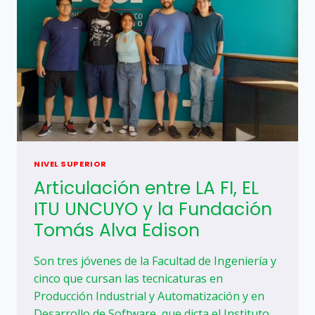
NIVEL SUPERIOR
Articulación entre LA FI, EL
ITU UNCUYO y la Fundación
Tomás Alva Edison
Son tres jóvenes de la Facultad de Ingeniería y
cinco que cursan las tecnicaturas en
Producción Industrial y Automatización y en
Desarrollo de Software, que dicta el Instituto