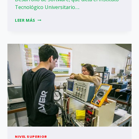
Tecnológico Universitario….
ARTICULACIÓN
LEER MÁS
ENTRE
LA
FI,
EL
ITU
UNCUYO
Y
LA
FUNDACIÓN
TOMÁS
ALVA
EDISON
NIVEL SUPERIOR