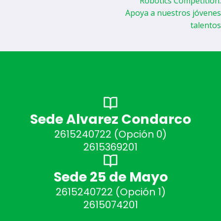
Robotics Competition:
entradas
Apoya a nuestros jóvenes
talentos
Sede Alvarez Condarco
2615240722 (Opción 0)
2615369201
Sede 25 de Mayo
2615240722 (Opción 1)
2615074201