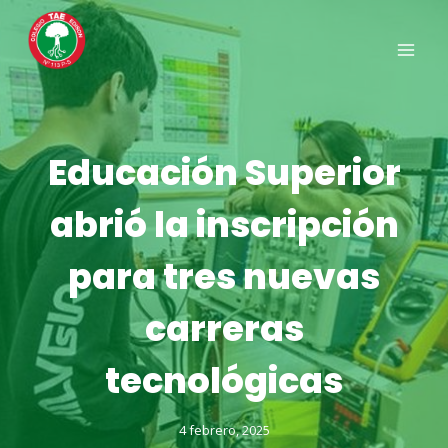
Saltar
al
contenido
Educación Superior
abrió la inscripción
para tres nuevas
carreras
tecnológicas
4 febrero, 2025